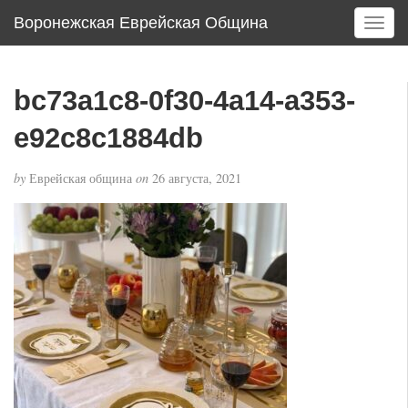
Воронежская Еврейская Община
T
o
g
g
bc73a1c8-0f30-4a14-a353-
l
e
e92c8c1884db
n
a
by
Еврейская община
on
26 августа, 2021
v
i
g
a
t
i
o
n