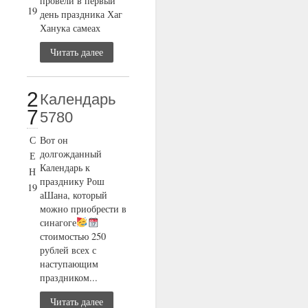
провели в первый
19
день праздника Хаг
Ханука самеах
Читать далее
2
Календарь
7
5780
С
Вот он
долгожданный
Е
Календарь к
Н
празднику Рош
19
аШана, который
можно приобрести в
синагоге
стоимостью 250
рублей всех с
наступающим
праздником...
Читать далее