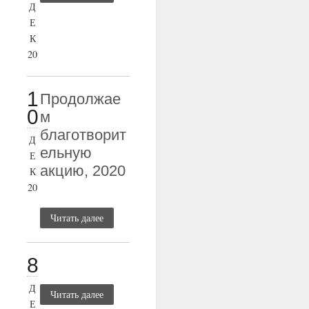
Д
Е
К
20
1
Продолжае
0
м
благотворит
Д
ельную
Е
акцию, 2020
К
20
Читать далее
8
Д
Читать далее
Е