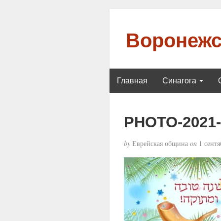
Воронежс
Главная
Синагога
PHOTO-2021-0
by
Еврейская община
on
1 сентя