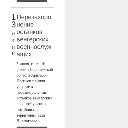
1
Перезахоро
3
нение
останков
И
венгерских
Ю
военнослуж
Н
ащих
19
5 июня, главный
раввин Воронежской
области Авигдор
Носиков принял
участие в
перезахоронении
останков венгерских
военнослужащих,
погибших на
территории села
Дивногорье...