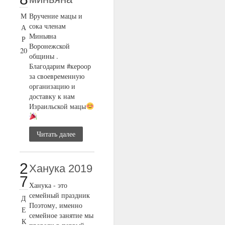
М
Вручение мацы и
сока членам
А
Миньяна
Р
Воронежской
20
общины .
Благодарим #кероор
за своевременную
организацию и
доставку к нам
Израильской мацы
Читать далее
2
Ханука 2019
7
Ханука - это
семейный праздник
Д
Поэтому, именно
Е
семейное занятие мы
К