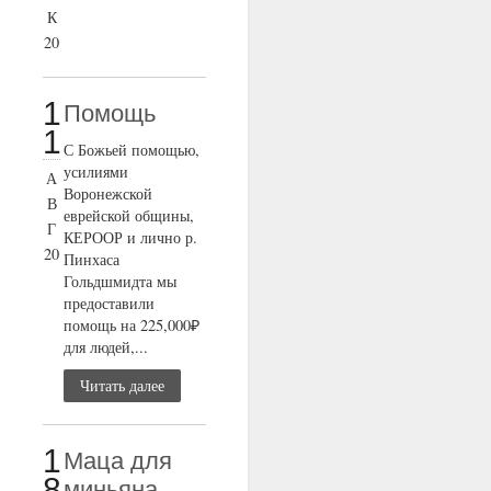
К
20
1
Помощь
1
С Божьей помощью,
усилиями
А
Воронежской
В
еврейской общины,
Г
КЕРООР и лично р.
20
Пинхаса
Гольдшмидта мы
предоставили
помощь на 225,000₽
для людей,...
Читать далее
1
Маца для
8
миньяна