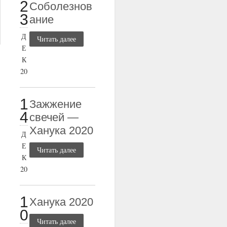
2
Соболезнов
3
ание
Д
Читать далее
Е
К
20
1
Зажжение
4
свечей —
Ханука 2020
Д
Е
Читать далее
К
20
1
Ханука 2020
0
Читать далее