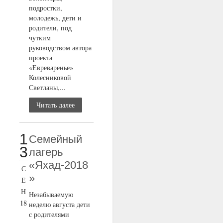
подростки,
молодежь, дети и
родители, под
чутким
руководством автора
проекта
«Евреваренье»
Колесниковой
Светланы,...
Читать далее
1
Семейный
3
лагерь
«Яхад-2018
С
»
Е
Н
Незабываемую
18
неделю августа дети
с родителями