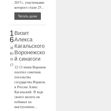
2017», участниками
которого стали 25...
Читать далее
1
Визит
6
Алекса
Кагальского
И
Воронежско
Ю
й синагоги
Н
17
12-13 июня Воронеж
посетил советник
посольства
государства Израиль
в России Алекс
Кагальский. В ходе
своего визита он
побывал на
выступлении...