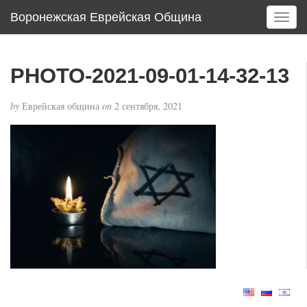
Воронежская Еврейская Община
T
o
g
g
PHOTO-2021-09-01-14-32-13
l
e
by
Еврейская община
on
2 сентября, 2021
n
a
v
i
g
a
t
i
o
n