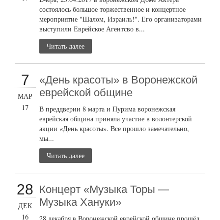
состоялось большое торжественное и концертное
мероприятие "Шалом, Израиль!". Его организаторами
выступили Еврейское Агентсво в...
Читать далее
7
«День красоты» в Воронежской
еврейской общине
МАР
17
В преддверии 8 марта и Пурима воронежская
еврейская община приняла участие в волонтерской
акции «День красоты». Все прошло замечательно,
мы...
Читать далее
28
Концерт «Музыка Торы —
Музыка Хануки»
ДЕК
16
28 декабря в Воронежской еврейской общине прошёл