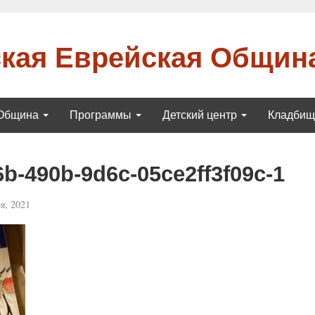
кая Еврейская Общин
Община
Программы
Детский центр
Кладби
b-490b-9d6c-05ce2ff3f09c-1
я, 2021