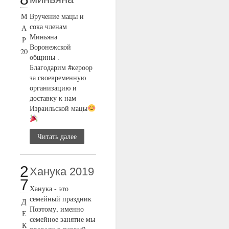
М
Вручение мацы и
сока членам
А
Миньяна
Р
Воронежской
20
общины .
Благодарим #кероор
за своевременную
организацию и
доставку к нам
Израильской мацы
Читать далее
2
Ханука 2019
7
Ханука - это
семейный праздник
Д
Поэтому, именно
Е
семейное занятие мы
К