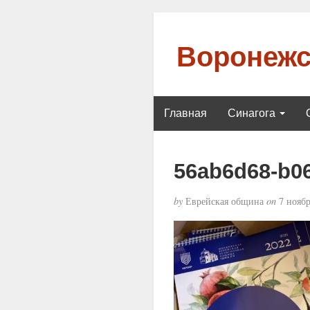
Воронежс
Главная
Синагога
56ab6d68-b06
by
Еврейская община
on
7 ноябр