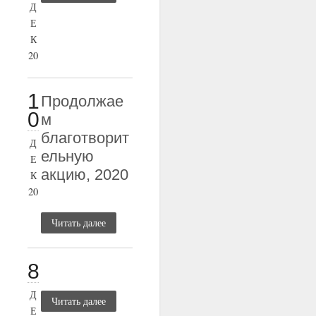
Д
Е
К
20
1
Продолжае
0
м
благотворит
Д
ельную
Е
акцию, 2020
К
20
Читать далее
8
Д
Читать далее
Е