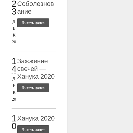
2
Соболезнов
3
ание
Д
Читать далее
Е
К
20
1
Зажжение
4
свечей —
Ханука 2020
Д
Е
Читать далее
К
20
1
Ханука 2020
0
Читать далее