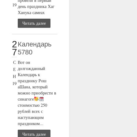
провели в первый
19
день праздника Хаг
Ханука самеах
Читать далее
2
Календарь
7
5780
С
Вот он
долгожданный
Е
Календарь к
Н
празднику Рош
19
аШана, который
можно приобрести в
синагоге
стоимостью 250
рублей всех с
наступающим
праздником...
Читать далее