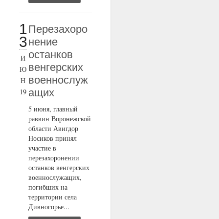
1
Перезахоро
3
нение
останков
И
венгерских
Ю
военнослуж
Н
ащих
19
5 июня, главный
раввин Воронежской
области Авигдор
Носиков принял
участие в
перезахоронении
останков венгерских
военнослужащих,
погибших на
территории села
Дивногорье...