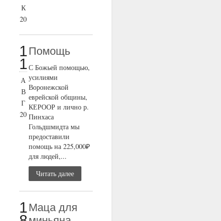
К
20
1
Помощь
1
С Божьей помощью,
усилиями
А
Воронежской
В
еврейской общины,
Г
КЕРООР и лично р.
20
Пинхаса
Гольдшмидта мы
предоставили
помощь на 225,000₽
для людей,...
Читать далее
1
Маца для
8
миньяна