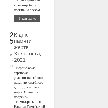
старом еврейском
кладбище были
посыпаны песком...
Читать далее
2
К дню
5
памяти
жертв
Я
Холокоста,
Н
2021
В
21
Воронежская
еврейская
религиозная община
накануне скорбного
дня - Дня памяти
жертв Холокоста
получила
экземпляры книги
Натальи Тимофеевой