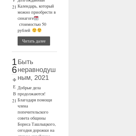
Календарь, который
21
можно приобрести в
синагоге
стоимостью 50
рублей
Читать далее
1
Быть
6
неравнодуш
ным, 2021
Ф
Е
Добрые дела
В
продолжаются!
Благодаря помощи
21
члена
попечительского
совета общины
Бориса Ташлыцкого,
сегодня дорожки на