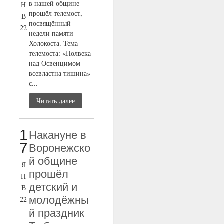
в нашей общине
Н
прошёл телемост,
В
посвящённый
22
недели памяти
Холокоста. Тема
телемоста: «Полвека
над Освенцимом
всевластна тишина»
с...
Читать далее
1
Накануне в
7
Воронежско
й общине
Я
прошёл
Н
детский и
В
молодёжны
22
й праздник