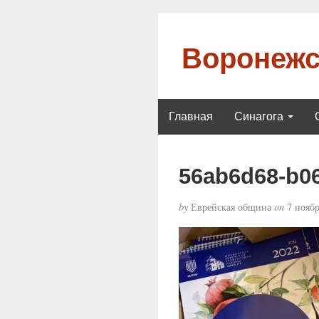
Воронежс
Главная
Синагога
56ab6d68-b06
by
Еврейская община
on
7 ноябр