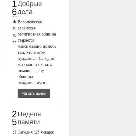
1
Добрые
6
дела
Ф
Воронежская
еврейская
Е
религиозная община
В
старается
22
максимально помочь
тем, кто в этом
нуждается. Сегодня
мы смогли оказать
помощь члену
общины,
нуждавшемуся...
Читать далее
2
Неделя
5
памяти
Я
Сегодня (25 января)