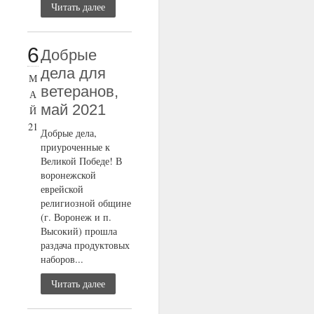
Читать далее
6
Добрые
дела для
М
ветеранов,
А
май 2021
Й
21
Добрые дела,
приуроченные к
Великой Победе! В
воронежской
еврейской
религиозной общине
(г. Воронеж и п.
Высокий) прошла
раздача продуктовых
наборов...
Читать далее