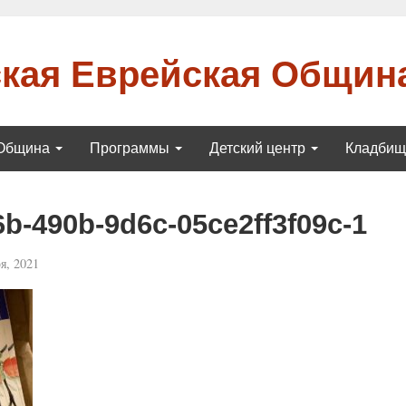
кая Еврейская Общин
Община
Программы
Детский центр
Кладби
b-490b-9d6c-05ce2ff3f09c-1
я, 2021