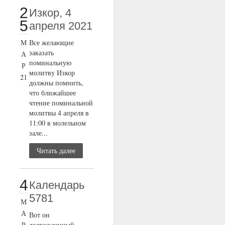
2
Изкор, 4
5
апреля 2021
М
Все желающие
заказать
А
поминальную
Р
молитву Изкор
21
должны помнить,
что ближайшее
чтение поминальной
молитвы 4 апреля в
11:00 в молельном
зале...
Читать далее
4
Календарь
5781
М
А
Вот он
Р
долгожданный