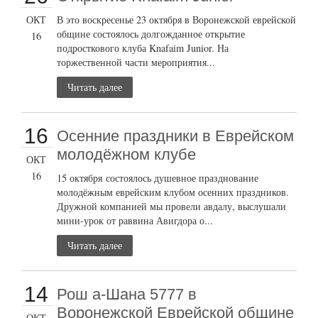
ОКТ
В это воскресенье 23 октября в Воронежской еврейской
общине состоялось долгожданное открытие
16
подросткового клуба Knafaim Junior. На
торжественной части мероприятия...
Читать далее
16
Осенние праздники в Еврейском
молодёжном клубе
ОКТ
16
15 октября состоялось душевное празднование
молодёжным еврейским клубом осенних праздников.
Дружной компанией мы провели авдалу, выслушали
мини-урок от раввина Авигдора о...
Читать далее
14
Рош а-Шана 5777 в
Воронежской Еврейской общине
ОКТ