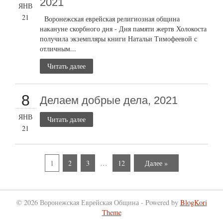
2021
ЯНВ
21
Воронежская еврейская религиозная община
накануне скорбного дня - Дня памяти жертв Холокоста
получила экземпляры книги Натальи Тимофеевой с
отличным...
Читать далее
8
Делаем добрые дела, 2021
ЯНВ
Читать далее
21
1
2
3
…
12
Далее »
© 2026 Воронежская Еврейская Община - Powered by
BlogKori
Theme