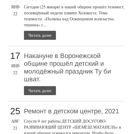
ЯНВ
Сегодня (25 января) в нашей общине прошёл телемост,
посвящённый недели памяти Холокоста. Тема
22
телемоста: «Полвека над Освенцимом всевластна
тишина» с...
Читать далее
17
Накануне в Воронежской
общине прошёл детский и
ЯНВ
молодёжный праздник Ту би
22
шват.
Читать далее
25
Ремонт в детском центре, 2021
АВГ
Спустя 9 лет работы ДЕТСКИЙ ДОСУГОВО-
РАЗВИВАЮЩИЙ ЦЕНТР «ШЕМЕШ МАТАНЕЛЬ» в
21
нашей общине освежился ремонтом. Чтобы было