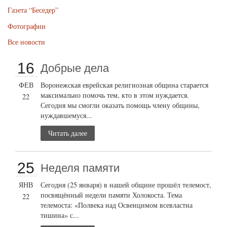
Газета “Беседер”
Фотографии
Все новости
16
Добрые дела
ФЕВ
Воронежская еврейская религиозная община старается
максимально помочь тем, кто в этом нуждается.
22
Сегодня мы смогли оказать помощь члену общины,
нуждавшемуся...
Читать далее
25
Неделя памяти
ЯНВ
Сегодня (25 января) в нашей общине прошёл телемост,
посвящённый недели памяти Холокоста. Тема
22
телемоста: «Полвека над Освенцимом всевластна
тишина» с...