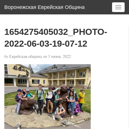
Воронежская Еврейская Община
T
o
g
g
1654275405032_PHOTO-
l
e
2022-06-03-19-07-12
n
a
by
Еврейская община
on
3 июня, 2022
v
i
g
a
t
i
o
n