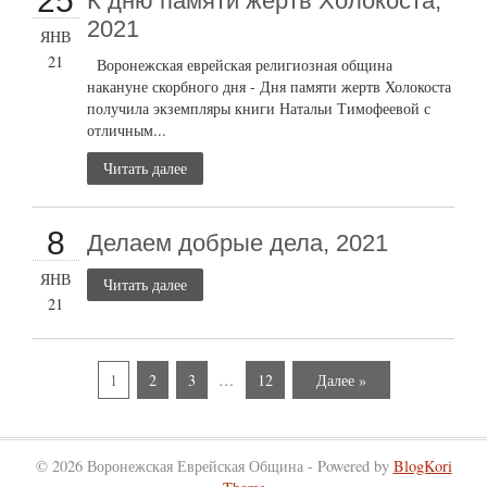
25
К дню памяти жертв Холокоста,
2021
ЯНВ
21
Воронежская еврейская религиозная община
накануне скорбного дня - Дня памяти жертв Холокоста
получила экземпляры книги Натальи Тимофеевой с
отличным...
Читать далее
8
Делаем добрые дела, 2021
ЯНВ
Читать далее
21
1
2
3
…
12
Далее »
© 2026 Воронежская Еврейская Община - Powered by
BlogKori