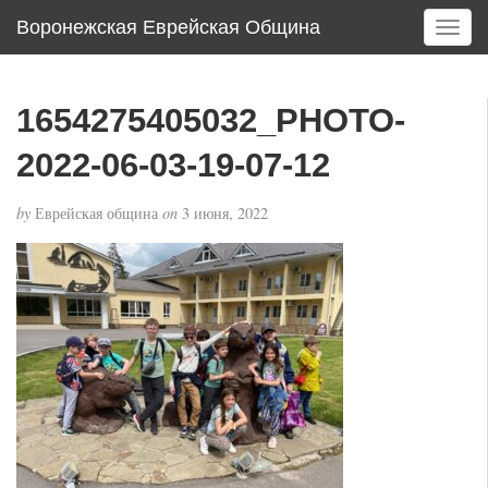
Воронежская Еврейская Община
T
o
g
g
1654275405032_PHOTO-
l
e
2022-06-03-19-07-12
n
a
by
Еврейская община
on
3 июня, 2022
v
i
g
a
t
i
o
n