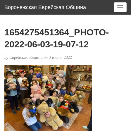
Воронежская Еврейская Община
T
o
g
g
1654275451364_PHOTO-
l
e
2022-06-03-19-07-12
n
a
by
Еврейская община
on
3 июня, 2022
v
i
g
a
t
i
o
n