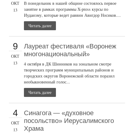
ОКТ
В понедельник в нашей общине состоялось первое
занятие в рамках программы X-press курсы по
13
Иудаизму, которые ведет раввин Авигдор Носиков....
Читать далее
9
Лауреат фестиваля «Воронеж
многонациональный»
ОКТ
13
4 октября в ДК Шинников на зональном смотре
творческих программ муниципальных районов и
городских округов Воронежской области поразил
необыкновенный голос...
Читать далее
4
Синагога — «духовное
посольство» Иерусалимского
ОКТ
Храма
13