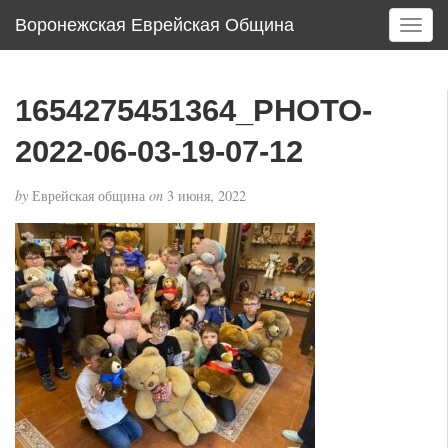
Воронежская Еврейская Община
T
o
g
g
1654275451364_PHOTO-
l
e
2022-06-03-19-07-12
n
a
by
Еврейская община
on
3 июня, 2022
v
i
g
a
t
i
o
n