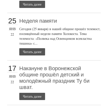
Читать далее
25
Неделя памяти
ЯНВ
Сегодня (25 января) в нашей общине прошёл телемост,
посвящённый недели памяти Холокоста. Тема
22
телемоста: «Полвека над Освенцимом всевластна
тишина» с...
Читать далее
17
Накануне в Воронежской
общине прошёл детский и
ЯНВ
молодёжный праздник Ту би
22
шват.
Читать далее