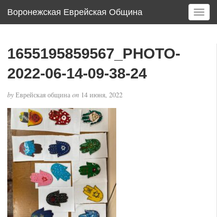
Воронежская Еврейская Община
T
o
g
g
1655195859567_PHOTO-
l
e
2022-06-14-09-38-24
n
a
by
Еврейская община
on
14 июня, 2022
v
i
g
a
t
i
o
n