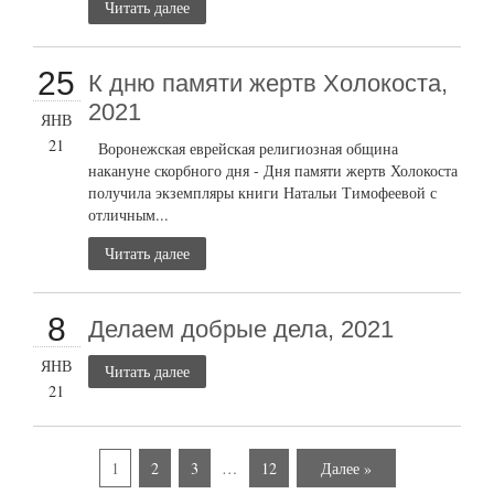
Читать далее
25
К дню памяти жертв Холокоста,
2021
ЯНВ
21
Воронежская еврейская религиозная община
накануне скорбного дня - Дня памяти жертв Холокоста
получила экземпляры книги Натальи Тимофеевой с
отличным...
Читать далее
8
Делаем добрые дела, 2021
ЯНВ
Читать далее
21
1
2
3
…
12
Далее »