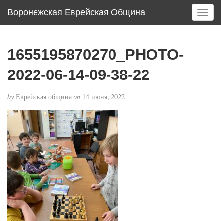
Воронежская Еврейская Община
T
o
g
g
1655195870270_PHOTO-
l
e
2022-06-14-09-38-22
n
a
by
Еврейская община
on
14 июня, 2022
v
i
g
a
t
i
o
n