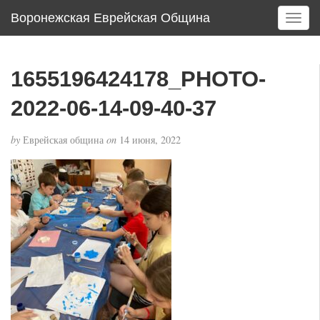
Воронежская Еврейская Община
T
o
g
g
1655196424178_PHOTO-
l
e
2022-06-14-09-40-37
n
a
by
Еврейская община
on
14 июня, 2022
v
i
g
a
t
i
o
n