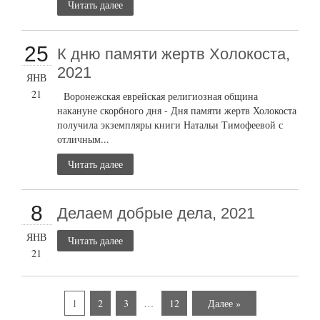
Читать далее
25
К дню памяти жертв Холокоста,
2021
ЯНВ
21
Воронежская еврейская религиозная община
накануне скорбного дня - Дня памяти жертв Холокоста
получила экземпляры книги Натальи Тимофеевой с
отличным...
Читать далее
8
Делаем добрые дела, 2021
ЯНВ
Читать далее
21
1
2
3
…
12
Далее »