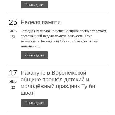
Читать далее
25
Неделя памяти
ЯНВ
Сегодня (25 января) в нашей общине прошёл телемост,
посвящённый недели памяти Холокоста. Тема
22
телемоста: «Полвека над Освенцимом всевластна
тишина» с...
Читать далее
17
Накануне в Воронежской
общине прошёл детский и
ЯНВ
молодёжный праздник Ту би
22
шват.
Читать далее