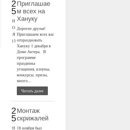
2
Приглашае
5
м всех на
Хануку
Н
О
Дорогие друзья!
Я
Приглашаем всех вас
отпраздновать
13
Хануку 1 декабря в
Доме Актера. В
программе
праздника
угощения, клоуны,
конкурсы, призы,
много...
Читать далее
2
Монтаж
5
скрижалей
Н
18 ноября был