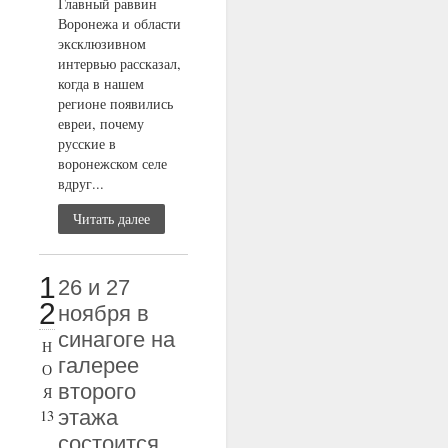
Главный раввин
Воронежа и области
эксклюзивном
интервью рассказал,
когда в нашем
регионе появились
евреи, почему
русские в
воронежском селе
вдруг...
Читать далее
1
26 и 27
2
ноября в
синагоге на
Н
галерее
О
второго
Я
этажа
13
состоится