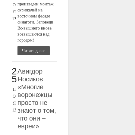
произведен монтаж
О
скрижалей на
Я
восточном фасаде
13
синагоги. Заповеди
Вс-вышнего вновь
возвышаются над
городом!
Читать далее
2
Авигдор
5
Носиков:
«Многие
Н
воронежцы
О
просто не
Я
знают о том,
13
что они –
евреи»