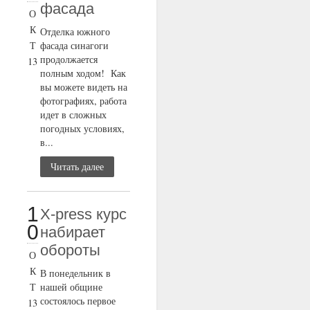
фасада
О
К
Отделка южного
Т
фасада синагоги
продолжается
13
полным ходом! Как
вы можете видеть на
фотографиях, работа
идет в сложных
погодных условиях,
в...
Читать далее
1
X-press курс
0
набирает
обороты
О
К
В понедельник в
Т
нашей общине
состоялось первое
13