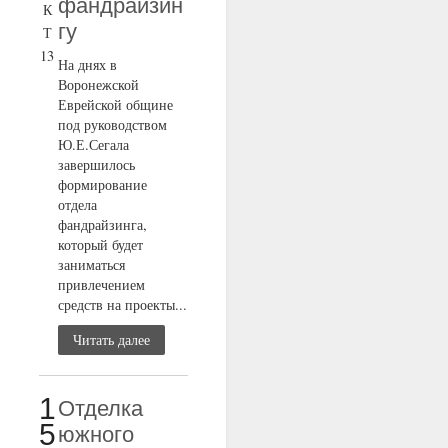
фандрайзин
К
гу
Т
13
На днях в
Воронежской
Еврейской общине
под руководством
Ю.Е.Сегала
завершилось
формирование
отдела
фандрайзинга,
который будет
заниматься
привлечением
средств на проекты...
Читать далее
1
Отделка
5
южного