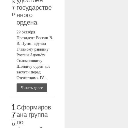
удостоен
К
государстве
Т
нного
13
ордена
29 октября
Президент России В.
В. Путин вручил
Главному раввину
России Адольфу
Соломоновичу
Шаевичу орден «За
заслуги перед
Отечеством» IV...
Читать далее
1
Сформиров
7
ана группа
по
О