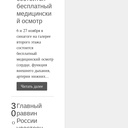
бесплатный
медицински
й осмотр
6 и 27 ноября в
синагоге на галерее
второго этажа
состоится
бесплатный
медицинский осмотр
(сердце, функция
внешнего дыхания,
артерии нижних...
Читать далее
3
Главный
0
раввин
России
О