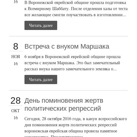
16
В Воронежской еврейской общине прошла подготовка
к Всемирному Шаббату. После отделения халы от теста
все желающие смогли поучаствовать в изготовлении...
Читать далее
8
Встреча с внуком Маршака
НОЯ
6 ноября в Воронежской еврейской общине прошла
встреча с внуком Маршака. Это был замечательный
16
рассказ внука нашего замечательного земляка о...
Читать далее
28
День поминовения жертв
политических репрессий
ОКТ
16
Сегодня, 28 октября 2016 года, в канун всероссийского
дня поминовения жертв политических репрессий
воронежская еврейская община провела памятное
мероприятие. Присутствующие...