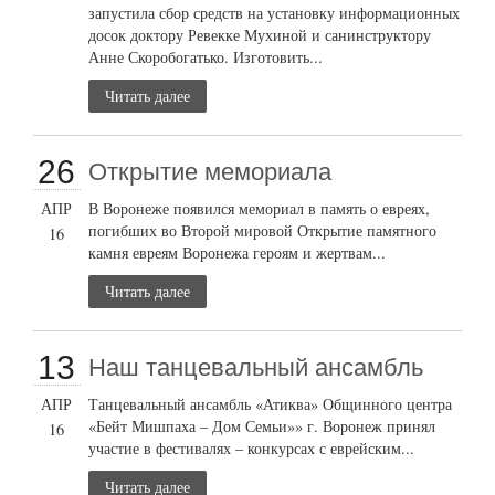
запустила сбор средств на установку информационных
досок доктору Ревекке Мухиной и санинструктору
Анне Скоробогатько. Изготовить...
Читать далее
26
Открытие мемориала
АПР
В Воронеже появился мемориал в память о евреях,
погибших во Второй мировой Открытие памятного
16
камня евреям Воронежа героям и жертвам...
Читать далее
13
Наш танцевальный ансамбль
АПР
Танцевальный ансамбль «Атиква» Общинного центра
«Бейт Мишпаха – Дом Семьи»» г. Воронеж принял
16
участие в фестивалях – конкурсах с еврейским...
Читать далее