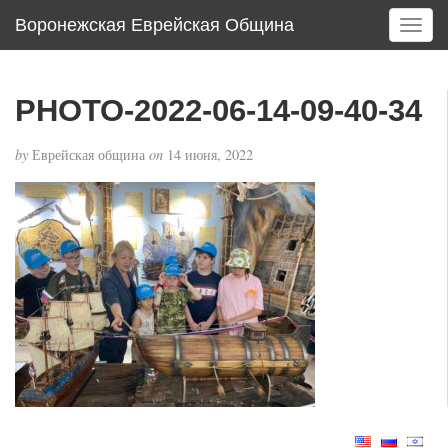
Воронежская Еврейская Община
T
o
g
g
PHOTO-2022-06-14-09-40-34
l
e
by
Еврейская община
on
14 июня, 2022
n
a
v
i
g
a
t
i
o
n