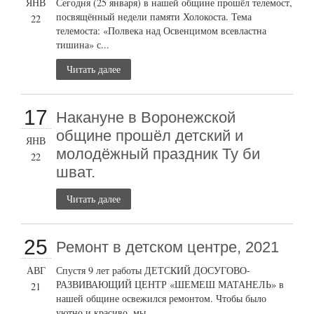
ЯНВ
Сегодня (25 января) в нашей общине прошёл телемост,
посвящённый недели памяти Холокоста. Тема
22
телемоста: «Полвека над Освенцимом всевластна
тишина» с...
Читать далее
17
Накануне в Воронежской
общине прошёл детский и
ЯНВ
молодёжный праздник Ту би
22
шват.
Читать далее
25
Ремонт в детском центре, 2021
АВГ
Спустя 9 лет работы ДЕТСКИЙ ДОСУГОВО-
РАЗВИВАЮЩИЙ ЦЕНТР «ШЕМЕШ МАТАНЕЛЬ» в
21
нашей общине освежился ремонтом. Чтобы было
уютно и красиво, мы...