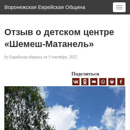
Воронежская Еврейская Община
T
o
g
g
Отзыв о детском центре
l
e
«Шемеш-Матанель»
n
a
by
Еврейская община
on
5 сентября, 2022
v
i
g
Поделиться
a
t
i
o
n