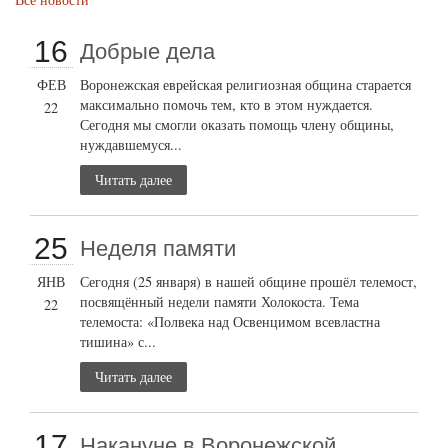
16
Добрые дела
ФЕВ
Воронежская еврейская религиозная община старается
максимально помочь тем, кто в этом нуждается.
22
Сегодня мы смогли оказать помощь члену общины,
нуждавшемуся...
Читать далее
25
Неделя памяти
ЯНВ
Сегодня (25 января) в нашей общине прошёл телемост,
посвящённый недели памяти Холокоста. Тема
22
телемоста: «Полвека над Освенцимом всевластна
тишина» с...
Читать далее
17
Накануне в Воронежской