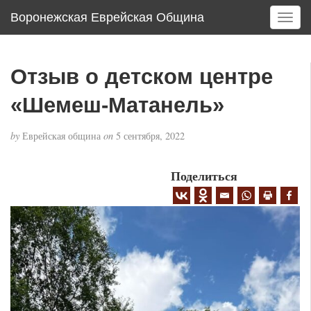
Воронежская Еврейская Община
T
o
g
g
Отзыв о детском центре
l
e
«Шемеш-Матанель»
n
a
by
Еврейская община
on
5 сентября, 2022
v
i
g
Поделиться
a
t
i
o
n