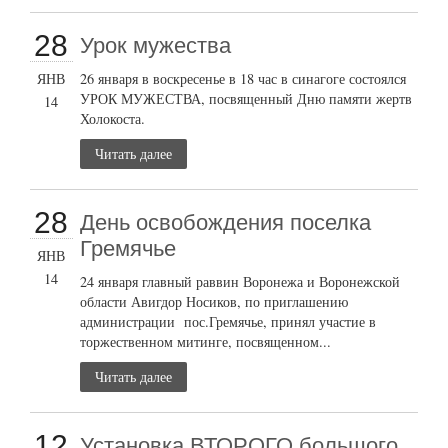
28
Урок мужества
ЯНВ
26 января в воскресенье в 18 час в синагоге состоялся
УРОК МУЖЕСТВА, посвященный Дню памяти жертв
14
Холокоста.
Читать далее
28
День освобождения поселка
Гремячье
ЯНВ
14
24 января главный раввин Воронежа и Воронежской
области Авигдор Носиков, по приглашению
администрации пос.Гремячье, принял участие в
торжественном митинге, посвященном...
Читать далее
12
Установка ВТОРОГО большого