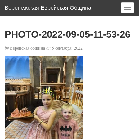
Воронежская Еврейская Община
T
o
g
g
PHOTO-2022-09-05-11-53-26
l
e
by
Еврейская община
on
5 сентября, 2022
n
a
v
i
g
a
t
i
o
n