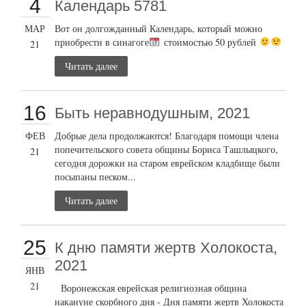
4
Календарь 5781
МАР
Вот он долгожданный Календарь, который можно
приобрести в синагоге
стоимостью 50 рублей
21
Читать далее
16
Быть неравнодушным, 2021
ФЕВ
Добрые дела продолжаются! Благодаря помощи члена
попечительского совета общины Бориса Ташлыцкого,
21
сегодня дорожки на старом еврейском кладбище были
посыпаны песком...
Читать далее
25
К дню памяти жертв Холокоста,
2021
ЯНВ
21
Воронежская еврейская религиозная община
накануне скорбного дня - Дня памяти жертв Холокоста