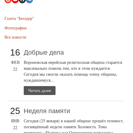
Газета “Беседер”
Фотографии
Все новости
16
Добрые дела
ФЕВ
Воронежская еврейская религиозная община старается
максимально помочь тем, кто в этом нуждается.
22
Сегодня мы смогли оказать помощь члену общины,
нуждавшемуся...
Читать далее
25
Неделя памяти
ЯНВ
Сегодня (25 января) в нашей общине прошёл телемост,
посвящённый недели памяти Холокоста. Тема
22
телемоста: «Полвека над Освенцимом всевластна