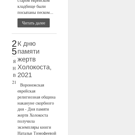
старом еврейском
кладбище были
посыпаны песком...
Читать далее
2
К дню
5
памяти
жертв
Я
Холокоста,
Н
2021
В
21
Воронежская
еврейская
религиозная община
накануне скорбного
дня - Дня памяти
жертв Холокоста
получила
экземпляры книги
Натальи Тимофеевой