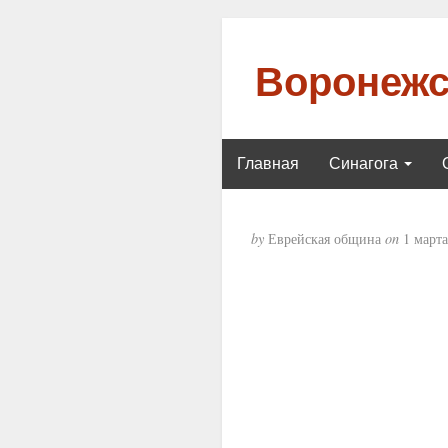
Воронежс
Главная
Синагога
by
Еврейская община
on
1 марта