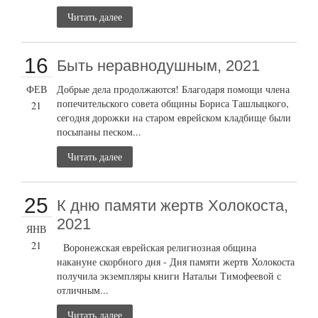
Читать далее
16
Быть неравнодушным, 2021
ФЕВ
Добрые дела продолжаются! Благодаря помощи члена
попечительского совета общины Бориса Ташлыцкого,
21
сегодня дорожки на старом еврейском кладбище были
посыпаны песком...
Читать далее
25
К дню памяти жертв Холокоста,
2021
ЯНВ
21
Воронежская еврейская религиозная община
накануне скорбного дня - Дня памяти жертв Холокоста
получила экземпляры книги Натальи Тимофеевой с
отличным...
Читать далее