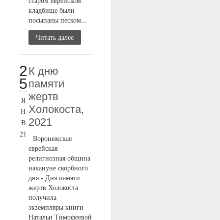
старом еврейском
кладбище были
посыпаны песком...
Читать далее
2
К дню
5
памяти
жертв
Я
Холокоста,
Н
2021
В
21
Воронежская
еврейская
религиозная община
накануне скорбного
дня - Дня памяти
жертв Холокоста
получила
экземпляры книги
Натальи Тимофеевой