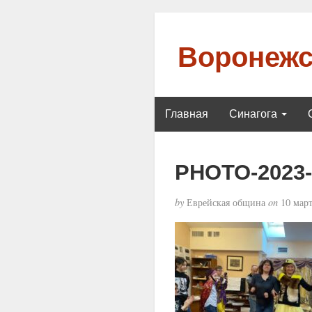
Воронежс
Главная
Синагога
PHOTO-2023-0
by
Еврейская община
on
10 март