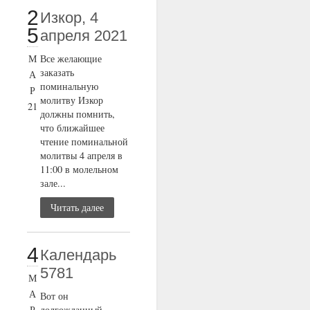
2
Изкор, 4
5
апреля 2021
М
Все желающие
заказать
А
поминальную
Р
молитву Изкор
21
должны помнить,
что ближайшее
чтение поминальной
молитвы 4 апреля в
11:00 в молельном
зале...
Читать далее
4
Календарь
5781
М
А
Вот он
Р
долгожданный