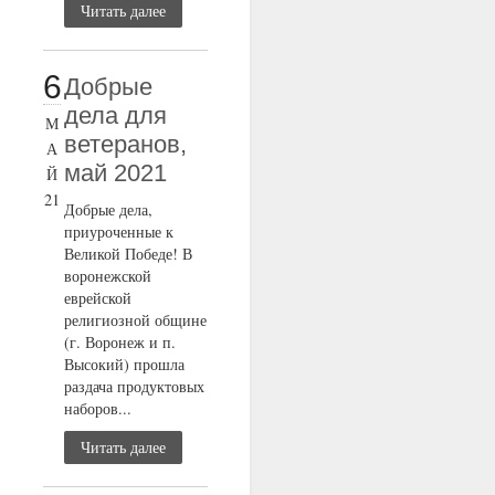
Читать далее
6
Добрые
дела для
М
ветеранов,
А
май 2021
Й
21
Добрые дела,
приуроченные к
Великой Победе! В
воронежской
еврейской
религиозной общине
(г. Воронеж и п.
Высокий) прошла
раздача продуктовых
наборов...
Читать далее