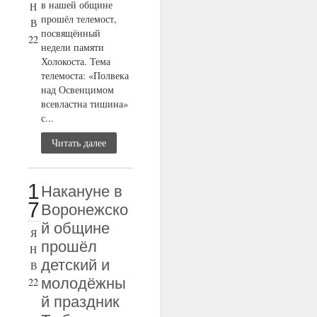
в нашей общине
Н
прошёл телемост,
В
посвящённый
22
недели памяти
Холокоста. Тема
телемоста: «Полвека
над Освенцимом
всевластна тишина»
с...
Читать далее
1
Накануне в
7
Воронежско
й общине
Я
прошёл
Н
детский и
В
молодёжны
22
й праздник