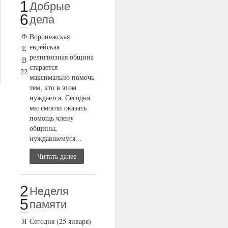
1
Добрые
6
дела
Ф
Воронежская
еврейская
Е
религиозная община
В
старается
22
максимально помочь
тем, кто в этом
нуждается. Сегодня
мы смогли оказать
помощь члену
общины,
нуждавшемуся...
Читать далее
2
Неделя
5
памяти
Я
Сегодня (25 января)