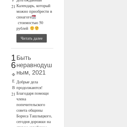
Календарь, который
21
можно приобрести в
синагоге
стоимостью 50
рублей
Читать далее
1
Быть
6
неравнодуш
ным, 2021
Ф
Е
Добрые дела
В
продолжаются!
Благодаря помощи
21
члена
попечительского
совета общины
Бориса Ташлыцкого,
сегодня дорожки на