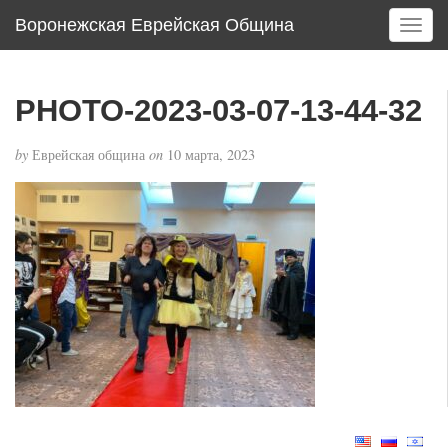
Воронежская Еврейская Община
T
o
g
g
PHOTO-2023-03-07-13-44-32
l
e
by
Еврейская община
on
10 марта, 2023
n
a
v
i
g
a
t
i
o
n