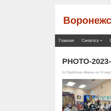
Воронежс
Главная
Синагога
PHOTO-2023-0
by
Еврейская община
on
10 март