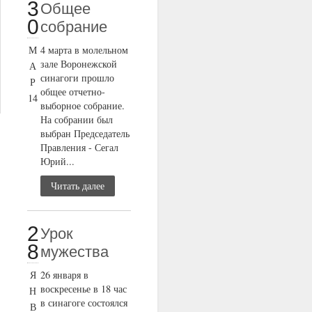
3
Общее
0
собрание
М
4 марта в молельном
зале Воронежской
А
синагоги прошло
Р
общее отчетно-
14
выборное собрание.
На собрании был
выбран Председатель
Правления - Сегал
Юрий...
Читать далее
2
Урок
8
мужества
Я
26 января в
воскресенье в 18 час
Н
в синагоге состоялся
В