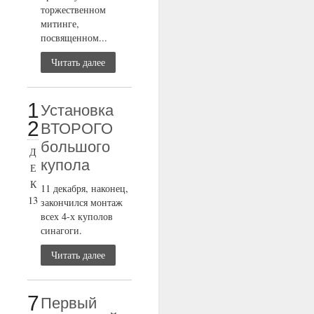
торжественном
митинге,
посвященном...
Читать далее
1
Установка
2
ВТОРОГО
большого
Д
купола
Е
К
11 декабря, наконец,
13
закончился монтаж
всех 4-х куполов
синагоги.
Читать далее
7
Первый