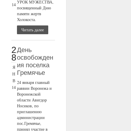
УРОК МУЖЕСТВА,
14
посвященный Дню
памяти жертв
Холокоста.
Читать далее
2
День
8
освобожден
ия поселка
Я
Гремячье
Н
В
24 января главный
14
раввин Воронежа и
Воронежской
области Авигдор
Носиков, по
приглашению
администрации
пос.Гремячье,
принял участие в