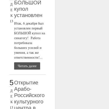
БОЛЬШОЙ
Д
купол
Е
установлен
К
13
Итак, 6 декабря был
установлен первый
БОЛЬШОЙ купол на
синагогу! Работа
потребовала
больших усилий и
умения, а так же
ответственности!...
Читать далее
5
Открытие
Арабо-
Д
Российского
Е
культурного
К
центра в
13