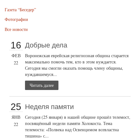
Газета “Беседер”
Фотографии
Все новости
16
Добрые дела
ФЕВ
Воронежская еврейская религиозная община старается
максимально помочь тем, кто в этом нуждается.
22
Сегодня мы смогли оказать помощь члену общины,
нуждавшемуся...
Читать далее
25
Неделя памяти
ЯНВ
Сегодня (25 января) в нашей общине прошёл телемост,
посвящённый недели памяти Холокоста. Тема
22
телемоста: «Полвека над Освенцимом всевластна
тишина» с...