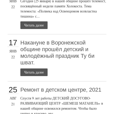
ЯНВ
Сегодня (25 января) в нашей общине прошёл телемост,
посвящённый недели памяти Холокоста. Тема
22
телемоста: «Полвека над Освенцимом всевластна
тишина» с...
Читать далее
17
Накануне в Воронежской
общине прошёл детский и
ЯНВ
молодёжный праздник Ту би
22
шват.
Читать далее
25
Ремонт в детском центре, 2021
АВГ
Спустя 9 лет работы ДЕТСКИЙ ДОСУГОВО-
РАЗВИВАЮЩИЙ ЦЕНТР «ШЕМЕШ МАТАНЕЛЬ» в
21
нашей общине освежился ремонтом. Чтобы было
уютно и красиво, мы...