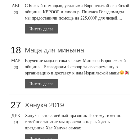
АВГ
С Божьей помощью, усилиями Воронежской еврейской
общины, КЕРООР и лично р. Пинхаса Гольдшмидта
20
мы предоставили помощь на 225,000₽ для людей,...
Читать далее
18
Маца для миньяна
МАР
Вручение мацы и сока членам Миньяна Воронежской
общины . Благодарим #кероор за своевременную
20
организацию и доставку к нам Израильской мацы
Читать далее
27
Ханука 2019
ДЕК
Ханука - это семейный праздник Поэтому, именно
семейное занятие мы провели в первый день
19
праздника Хаг Ханука самеах
Читать далее