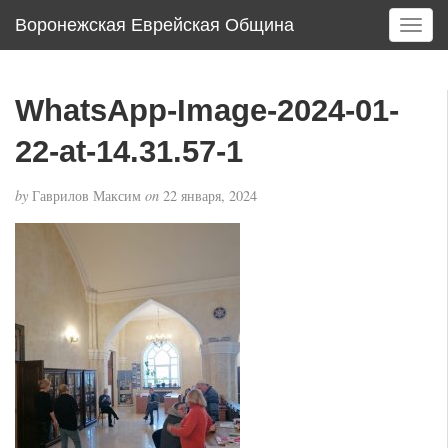
Воронежская Еврейская Община
T
o
g
g
WhatsApp-Image-2024-01-
l
e
22-at-14.31.57-1
n
a
by
Гаврилов Максим
on
22 января, 2024
v
i
g
a
t
i
o
n