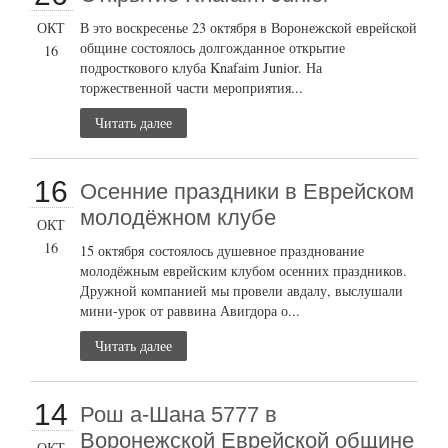
ОКТ
В это воскресенье 23 октября в Воронежской еврейской
общине состоялось долгожданное открытие
16
подросткового клуба Knafaim Junior. На
торжественной части мероприятия...
Читать далее
16
Осенние праздники в Еврейском
молодёжном клубе
ОКТ
16
15 октября состоялось душевное празднование
молодёжным еврейским клубом осенних праздников.
Дружной компанией мы провели авдалу, выслушали
мини-урок от раввина Авигдора о...
Читать далее
14
Рош а-Шана 5777 в
Воронежской Еврейской общине
ОКТ