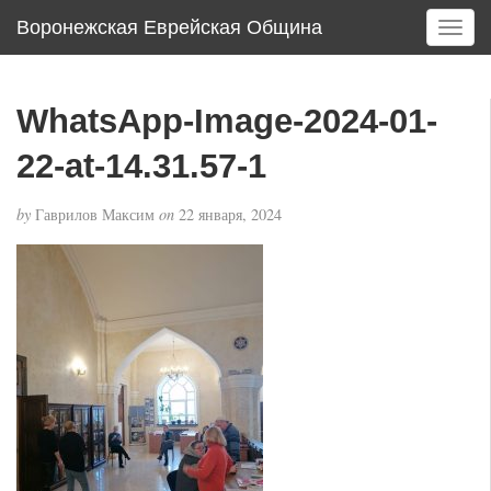
Воронежская Еврейская Община
T
o
g
g
WhatsApp-Image-2024-01-
l
e
22-at-14.31.57-1
n
a
by
Гаврилов Максим
on
22 января, 2024
v
i
g
a
t
i
o
n