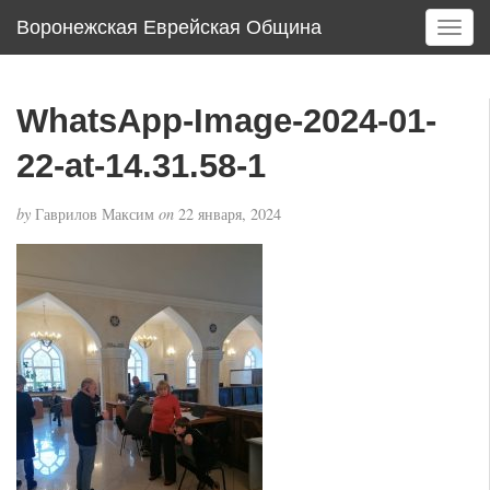
Воронежская Еврейская Община
T
o
g
g
WhatsApp-Image-2024-01-
l
e
22-at-14.31.58-1
n
a
by
Гаврилов Максим
on
22 января, 2024
v
i
g
a
t
i
o
n