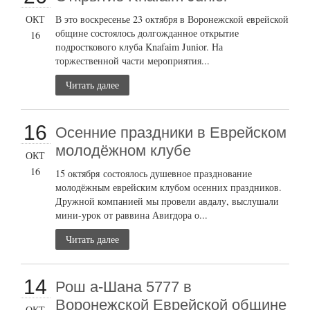
ОКТ
В это воскресенье 23 октября в Воронежской еврейской
общине состоялось долгожданное открытие
16
подросткового клуба Knafaim Junior. На
торжественной части мероприятия...
Читать далее
16
Осенние праздники в Еврейском
молодёжном клубе
ОКТ
16
15 октября состоялось душевное празднование
молодёжным еврейским клубом осенних праздников.
Дружной компанией мы провели авдалу, выслушали
мини-урок от раввина Авигдора о...
Читать далее
14
Рош а-Шана 5777 в
Воронежской Еврейской общине
ОКТ