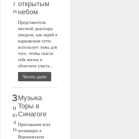
открытым
Г
небом
16
Представители
местной диаспоры
увидели, как еврей в
варшавском гетто
использует ложь для
того, чтобы спасти
себе жизнь и
облегчить участь...
Читать далее
3
Музыка
Торы в
И
Синагоге
Ю
Л
Приглашаем всех
16
желающих в
Воронежскую