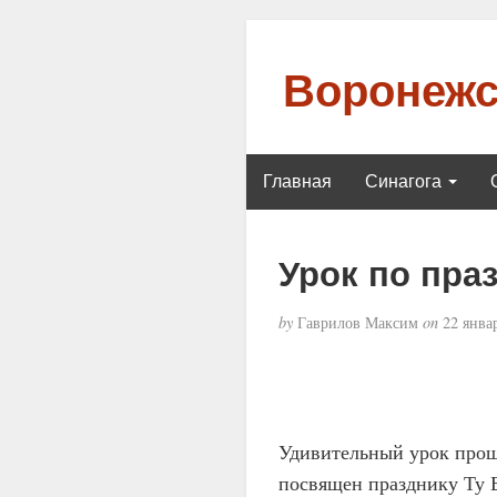
Воронежс
Главная
Синагога
Урок по пра
by
Гаврилов Максим
on
22 январ
Удивительный урок проше
посвящен празднику Ту 