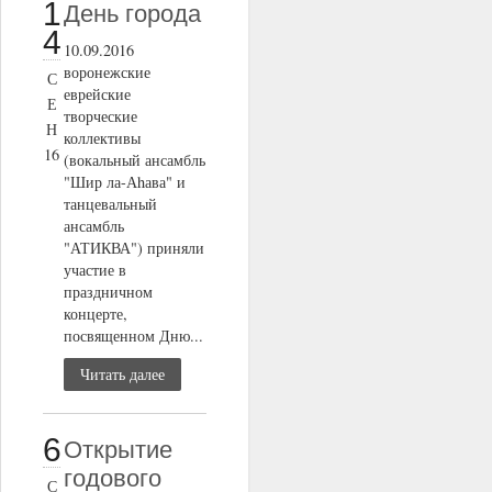
1
День города
4
10.09.2016
воронежские
С
еврейские
Е
творческие
Н
коллективы
16
(вокальный ансамбль
"Шир ла-Аhава" и
танцевальный
ансамбль
"АТИКВА") приняли
участие в
праздничном
концерте,
посвященном Дню...
Читать далее
6
Открытие
годового
С