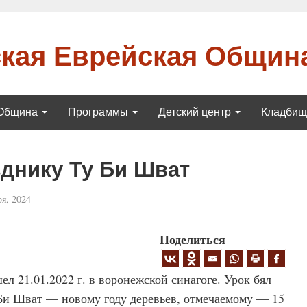
кая Еврейская Общин
Община
Программы
Детский центр
Кладби
зднику Ту Би Шват
я, 2024
Поделиться
л 21.01.2022 г. в воронежской синагоге. Урок бял
Би Шват — новому году деревьев, отмечаемому — 15