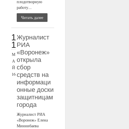
плодотворную
работу...
Читать далее
1
Журналист
1
РИА
«Воронеж»
М
открыла
А
сбор
Й
средств на
16
информаци
онные доски
защитницам
города
Журналист РИА
«Воронеж» Елена
Миннибаева