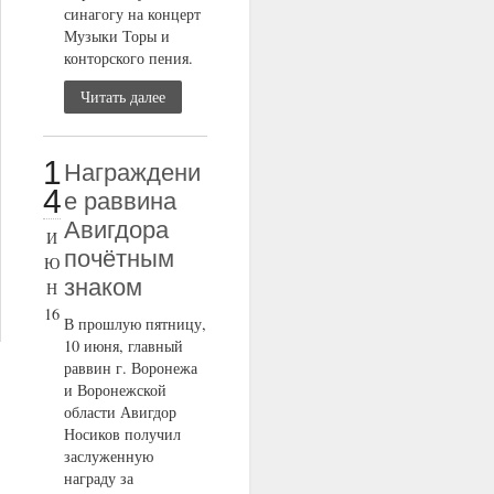
синагогу на концерт
Музыки Торы и
конторского пения.
Читать далее
1
Награждени
4
е раввина
Авигдора
И
почётным
Ю
знаком
Н
16
В прошлую пятницу,
10 июня, главный
раввин г. Воронежа
и Воронежской
области Авигдор
Носиков получил
заслуженную
награду за