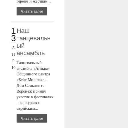
героям и жертвам...
Читать далее
1
Наш
3
танцевальн
ый
А
ансамбль
П
Р
Танцевальный
16
ансамбль «Атиква»
Общинного центра
«Бейт Мишпаха –
Дом Семьи»» г.
Воронеж принял
участие в фестивалях
– конкурсах с
еврейским...
Читать далее