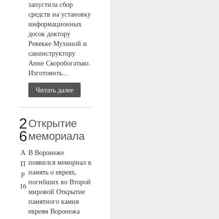
запустила сбор
средств на установку
информационных
досок доктору
Ревекке Мухиной и
санинструктору
Анне Скоробогатько.
Изготовить...
Читать далее
2
Открытие
6
мемориала
А
В Воронеже
появился мемориал в
П
память о евреях,
Р
погибших во Второй
16
мировой Открытие
памятного камня
евреям Воронежа