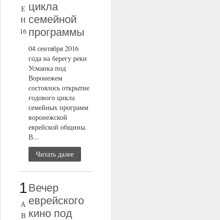
цикла
Е
семейной
Н
программы
16
04 сентября 2016
года на берегу реки
Усманка под
Воронежем
состоялось открытие
годового цикла
семейных программ
воронежской
еврейской общины.
В...
Читать далее
1
Вечер
еврейского
А
кино под
В