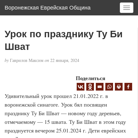
Воронежская Еврейская Община
T
o
g
g
Урок по празднику Ту Би
l
e
Шват
n
a
by
Гаврилов Максим
on
22 января, 2024
v
i
g
Поделиться
a
t
Удивительный урок прошел 21.01.2022 г. в
i
o
воронежской синагоге. Урок бял посвящен
n
празднику Ту Би Шват — новому году деревьев,
отмечаемому — 15 швата. Ту Би Шват в этом году
празднуется вечером 25.01.2024 г. Дети еврейских