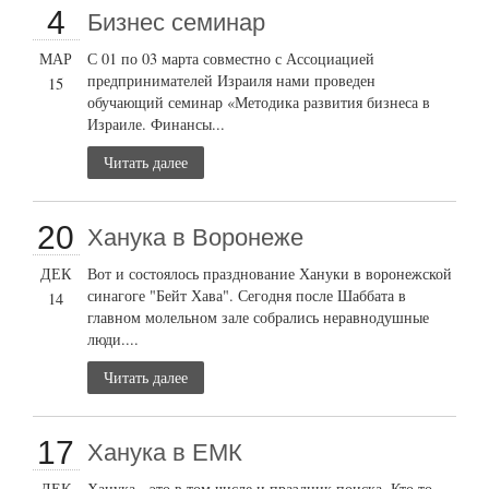
4
Бизнес семинар
МАР
С 01 по 03 марта совместно с Ассоциацией
предпринимателей Израиля нами проведен
15
обучающий семинар «Методика развития бизнеса в
Израиле. Финансы...
Читать далее
20
Ханука в Воронеже
ДЕК
Вот и состоялось празднование Хануки в воронежской
синагоге "Бейт Хава". Сегодня после Шаббата в
14
главном молельном зале собрались неравнодушные
люди....
Читать далее
17
Ханука в ЕМК
ДЕК
Ханука - это в том числе и праздник поиска. Кто то