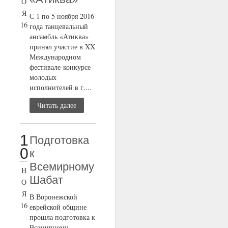
О
Я
С 1 по 5 ноября 2016
16
года танцевальный
ансамбль «Атиква»
принял участие в XX
Международном
фестивале-конкурсе
молодых
исполнителей в г....
Читать далее
1
Подготовка
0
к
Всемирному
Н
Шабат
О
Я
В Воронежской
16
еврейской общине
прошла подготовка к
Всемирному