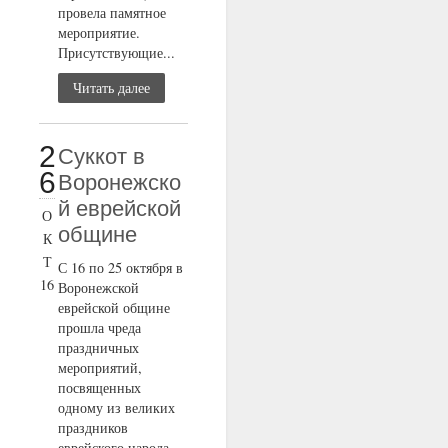
провела памятное
мероприятие.
Присутствующие...
Читать далее
2
Суккот в
6
Воронежско
й еврейской
О
общине
К
Т
С 16 по 25 октября в
16
Воронежской
еврейской общине
прошла чреда
праздничных
мероприятий,
посвященных
одному из великих
праздников
еврейского народа...