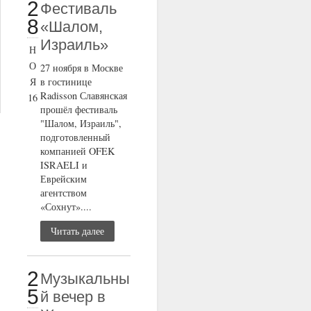
2
Фестиваль
8
«Шалом,
Израиль»
Н
О
27 ноября в Москве
Я
в гостинице
Radisson Славянская
16
прошёл фестиваль
"Шалом, Израиль",
подготовленный
компанией OFEK
ISRAELI и
Еврейским
агентством
«Сохнут»....
Читать далее
2
Музыкальны
5
й вечер в