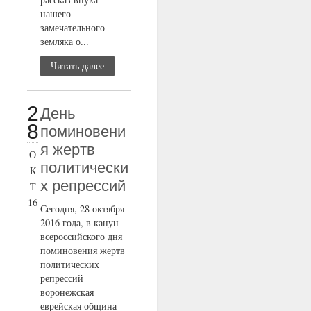
нашего
замечательного
земляка о...
Читать далее
2
День
8
поминовени
я жертв
О
политически
К
х репрессий
Т
16
Сегодня, 28 октября
2016 года, в канун
всероссийского дня
поминовения жертв
политических
репрессий
воронежская
еврейская община