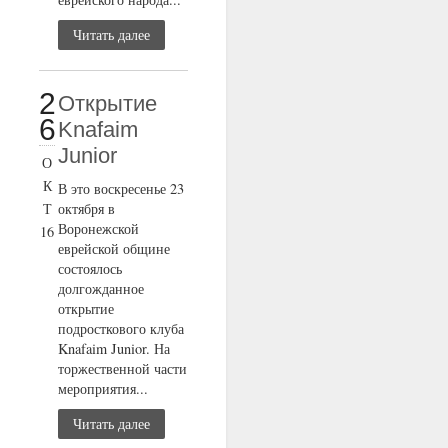
Читать далее
2
Открытие
6
Knafaim
Junior
О
К
В это воскресенье 23
Т
октября в
Воронежской
16
еврейской общине
состоялось
долгожданное
открытие
подросткового клуба
Knafaim Junior. На
торжественной части
мероприятия...
Читать далее