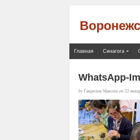
Воронежс
Главная
Синагога
WhatsApp-Ima
by
Гаврилов Максим
on
22 январ