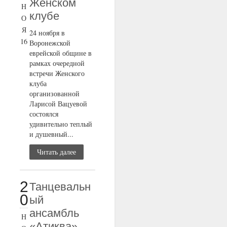
Женском
Н
клубе
О
Я
24 ноября в
16
Воронежской
еврейской общине в
рамках очередной
встречи Женского
клуба
организованной
Ларисой Вацуевой
состоялся
удивительно теплый
и душевный...
Читать далее
2
Танцевальн
0
ый
ансамбль
Н
«Атиква»