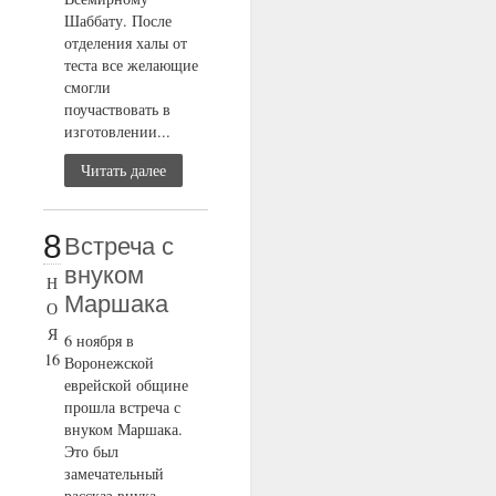
Шаббату. После
отделения халы от
теста все желающие
смогли
поучаствовать в
изготовлении...
Читать далее
8
Встреча с
внуком
Н
Маршака
О
Я
6 ноября в
16
Воронежской
еврейской общине
прошла встреча с
внуком Маршака.
Это был
замечательный
рассказ внука