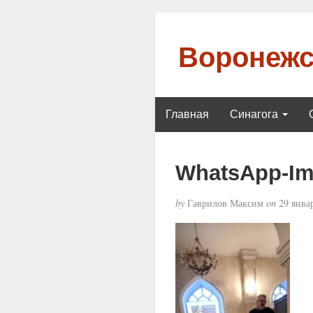
Воронежс
Главная
Синагога
WhatsApp-Ima
by
Гаврилов Максим
on
29 январ