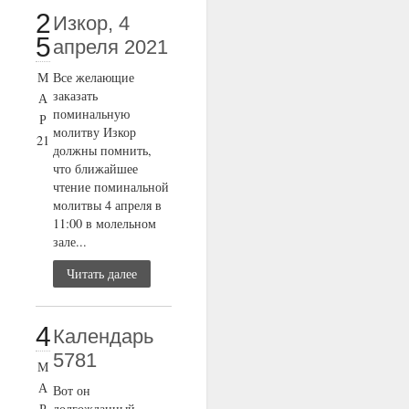
2
Изкор, 4
5
апреля 2021
М
Все желающие
заказать
А
поминальную
Р
молитву Изкор
21
должны помнить,
что ближайшее
чтение поминальной
молитвы 4 апреля в
11:00 в молельном
зале...
Читать далее
4
Календарь
5781
М
А
Вот он
Р
долгожданный