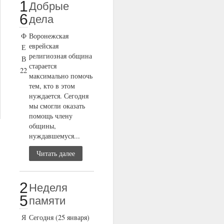
1
Добрые
6
дела
Ф
Воронежская
еврейская
Е
религиозная община
В
старается
22
максимально помочь
тем, кто в этом
нуждается. Сегодня
мы смогли оказать
помощь члену
общины,
нуждавшемуся...
Читать далее
2
Неделя
5
памяти
Я
Сегодня (25 января)