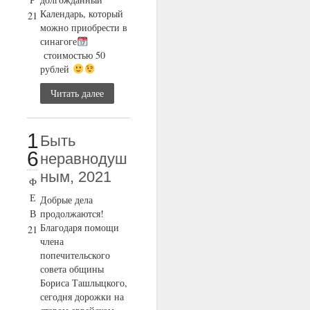
Календарь, который
21
можно приобрести в
синагоге
стоимостью 50
рублей
Читать далее
1
Быть
6
неравнодуш
ным, 2021
Ф
Е
Добрые дела
В
продолжаются!
Благодаря помощи
21
члена
попечительского
совета общины
Бориса Ташлыцкого,
сегодня дорожки на