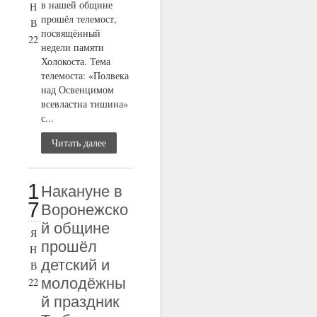
в нашей общине
Н
прошёл телемост,
В
посвящённый
22
недели памяти
Холокоста. Тема
телемоста: «Полвека
над Освенцимом
всевластна тишина»
с...
Читать далее
1
Накануне в
7
Воронежско
й общине
Я
прошёл
Н
детский и
В
молодёжны
22
й праздник