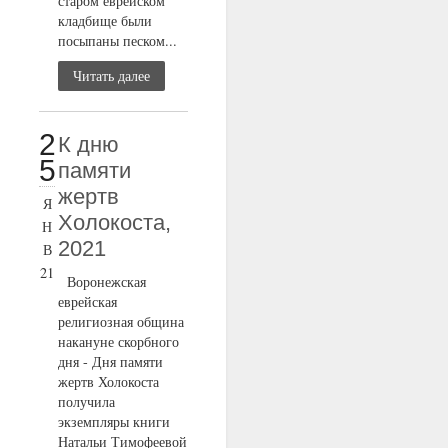
старом еврейском
кладбище были
посыпаны песком...
Читать далее
2
К дню
5
памяти
жертв
Я
Холокоста,
Н
2021
В
21
Воронежская
еврейская
религиозная община
накануне скорбного
дня - Дня памяти
жертв Холокоста
получила
экземпляры книги
Натальи Тимофеевой