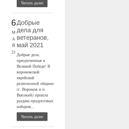
Читать далее
6
Добрые
дела для
М
ветеранов,
А
май 2021
Й
21
Добрые дела,
приуроченные к
Великой Победе! В
воронежской
еврейской
религиозной общине
(г. Воронеж и п.
Высокий) прошла
раздача продуктовых
наборов...
Читать далее