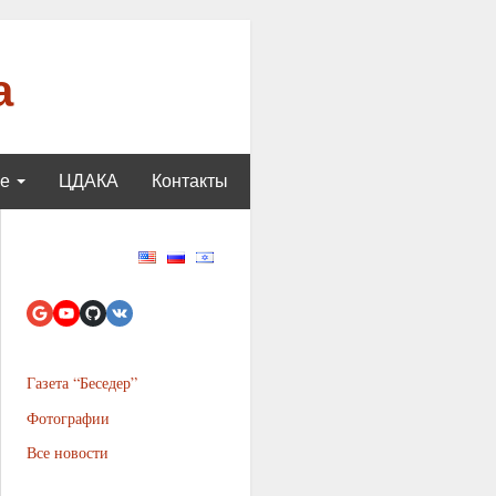
а
ще
ЦДАКА
Контакты
Газета “Беседер”
Фотографии
Все новости