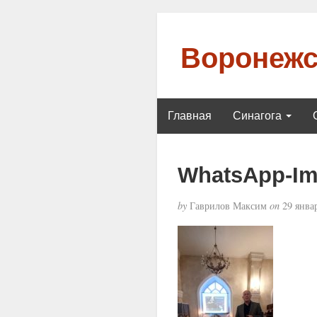
Воронежс
Главная
Синагога
WhatsApp-Ima
by
Гаврилов Максим
on
29 январ