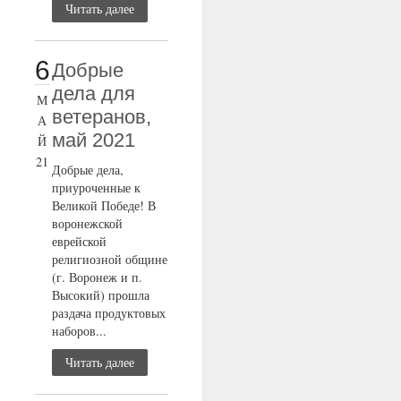
Читать далее
6
Добрые
дела для
М
ветеранов,
А
май 2021
Й
21
Добрые дела,
приуроченные к
Великой Победе! В
воронежской
еврейской
религиозной общине
(г. Воронеж и п.
Высокий) прошла
раздача продуктовых
наборов...
Читать далее