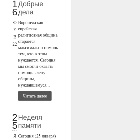
1
Добрые
6
дела
Ф
Воронежская
еврейская
Е
религиозная община
В
старается
22
максимально помочь
тем, кто в этом
нуждается. Сегодня
мы смогли оказать
помощь члену
общины,
нуждавшемуся...
Читать далее
2
Неделя
5
памяти
Я
Сегодня (25 января)