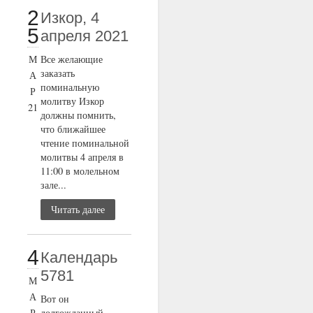
2
Изкор, 4
5
апреля 2021
М
Все желающие
заказать
А
поминальную
Р
молитву Изкор
21
должны помнить,
что ближайшее
чтение поминальной
молитвы 4 апреля в
11:00 в молельном
зале...
Читать далее
4
Календарь
5781
М
А
Вот он
Р
долгожданный