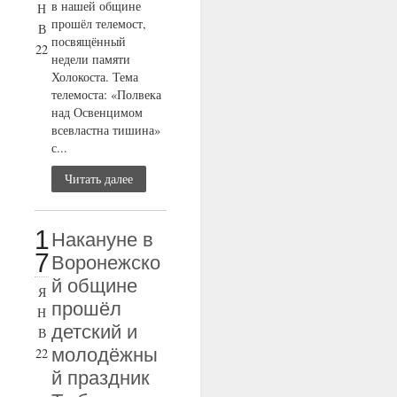
в нашей общине
Н
прошёл телемост,
В
посвящённый
22
недели памяти
Холокоста. Тема
телемоста: «Полвека
над Освенцимом
всевластна тишина»
с...
Читать далее
1
Накануне в
7
Воронежско
й общине
Я
прошёл
Н
детский и
В
молодёжны
22
й праздник