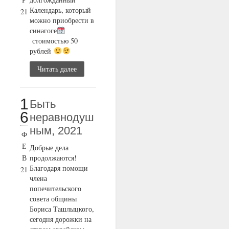
Календарь, который
21
можно приобрести в
синагоге
стоимостью 50
рублей
Читать далее
1
Быть
6
неравнодуш
ным, 2021
Ф
Е
Добрые дела
В
продолжаются!
Благодаря помощи
21
члена
попечительского
совета общины
Бориса Ташлыцкого,
сегодня дорожки на