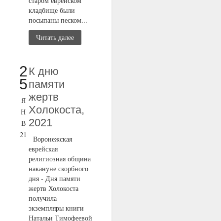
старом еврейском
кладбище были
посыпаны песком...
Читать далее
2
К дню
5
памяти
жертв
Я
Холокоста,
Н
2021
В
21
Воронежская
еврейская
религиозная община
накануне скорбного
дня - Дня памяти
жертв Холокоста
получила
экземпляры книги
Натальи Тимофеевой