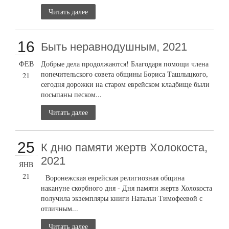
Читать далее
16
Быть неравнодушным, 2021
ФЕВ
Добрые дела продолжаются! Благодаря помощи члена
попечительского совета общины Бориса Ташлыцкого,
21
сегодня дорожки на старом еврейском кладбище были
посыпаны песком...
Читать далее
25
К дню памяти жертв Холокоста,
2021
ЯНВ
21
Воронежская еврейская религиозная община
накануне скорбного дня - Дня памяти жертв Холокоста
получила экземпляры книги Натальи Тимофеевой с
отличным...
Читать далее