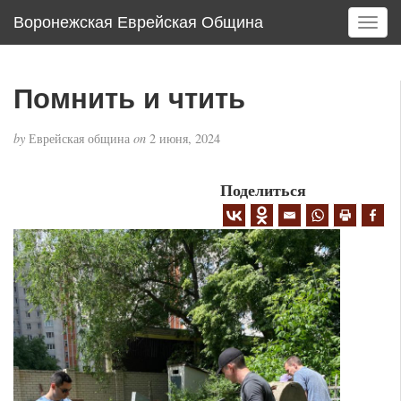
Воронежская Еврейская Община
T
o
g
g
Помнить и чтить
l
e
by
Еврейская община
on
2 июня, 2024
n
a
v
Поделиться
i
g
a
t
i
o
n