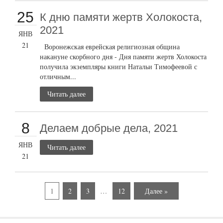
25
К дню памяти жертв Холокоста,
2021
ЯНВ
21
Воронежская еврейская религиозная община
накануне скорбного дня - Дня памяти жертв Холокоста
получила экземпляры книги Натальи Тимофеевой с
отличным...
Читать далее
8
Делаем добрые дела, 2021
ЯНВ
Читать далее
21
1
2
3
…
12
Далее »