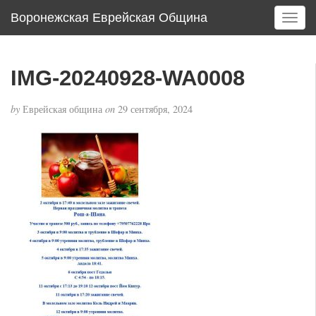
Воронежская Еврейская Община
T
o
g
g
IMG-20240928-WA0008
l
e
by
Еврейская община
on
29 сентября, 2024
n
a
v
i
g
a
t
i
o
n