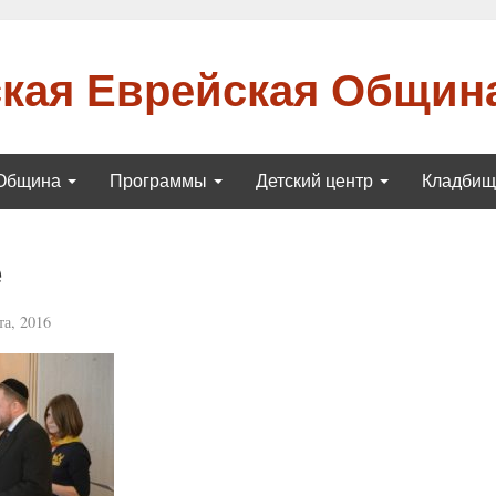
кая Еврейская Общин
Община
Программы
Детский центр
Кладби
е
та, 2016