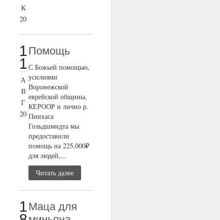
К
20
1
Помощь
1
С Божьей помощью,
усилиями
А
Воронежской
В
еврейской общины,
Г
КЕРООР и лично р.
20
Пинхаса
Гольдшмидта мы
предоставили
помощь на 225,000₽
для людей,...
Читать далее
1
Маца для
8
миньяна