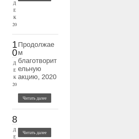
Д
Е
К
20
1
Продолжае
0
м
благотворит
Д
ельную
Е
акцию, 2020
К
20
Читать далее
8
Д
Читать далее
Е