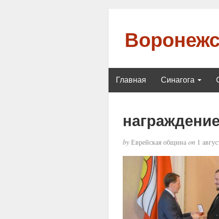
Воронежс
Главная
Синагога
награждени
by
Еврейская община
on
1 авгус