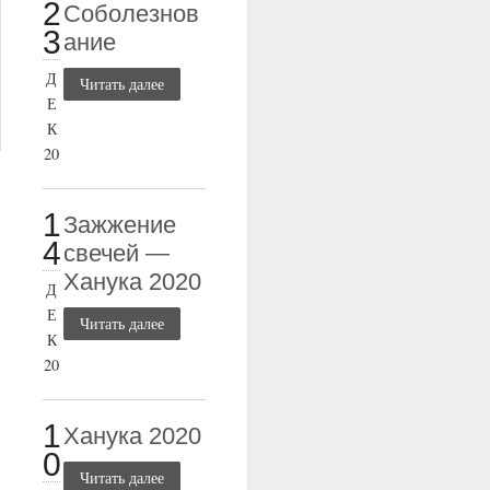
2
Соболезнов
3
ание
Д
Читать далее
Е
К
20
1
Зажжение
4
свечей —
Ханука 2020
Д
Е
Читать далее
К
20
1
Ханука 2020
0
Читать далее