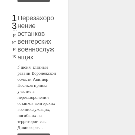
1
Перезахоро
3
нение
останков
И
венгерских
Ю
военнослуж
Н
ащих
19
5 июня, главный
раввин Воронежской
области Авигдор
Носиков принял
участие в
перезахоронении
останков венгерских
военнослужащих,
погибших на
территории села
Дивногорье...