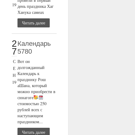
провели в первый
19
день праздника Хаг
Ханука самеах
Читать далее
2
Календарь
7
5780
С
Вот он
долгожданный
Е
Календарь к
Н
празднику Рош
19
аШана, который
можно приобрести в
синагоге
стоимостью 250
рублей всех с
наступающим
праздником...
Читать далее