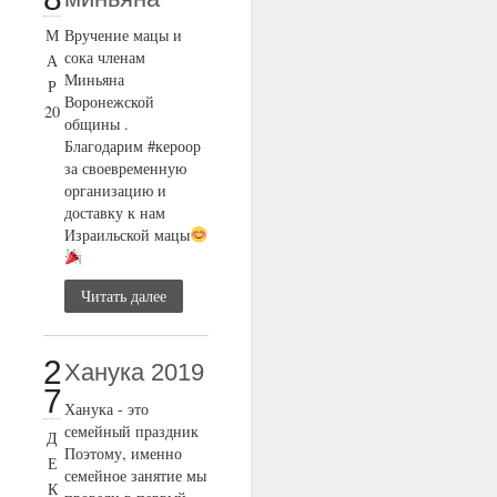
М
Вручение мацы и
сока членам
А
Миньяна
Р
Воронежской
20
общины .
Благодарим #кероор
за своевременную
организацию и
доставку к нам
Израильской мацы
Читать далее
2
Ханука 2019
7
Ханука - это
семейный праздник
Д
Поэтому, именно
Е
семейное занятие мы
К