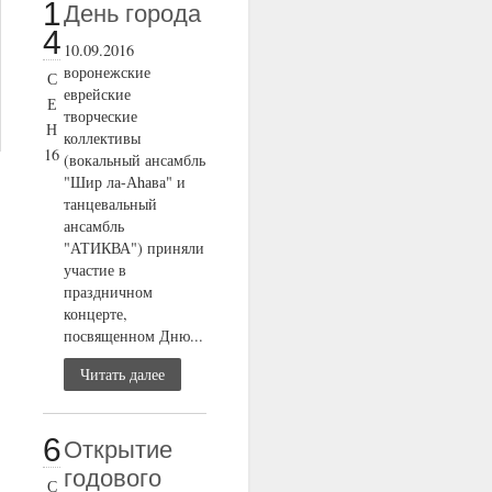
1
День города
4
10.09.2016
воронежские
С
еврейские
Е
творческие
Н
коллективы
16
(вокальный ансамбль
"Шир ла-Аhава" и
танцевальный
ансамбль
"АТИКВА") приняли
участие в
праздничном
концерте,
посвященном Дню...
Читать далее
6
Открытие
годового
С