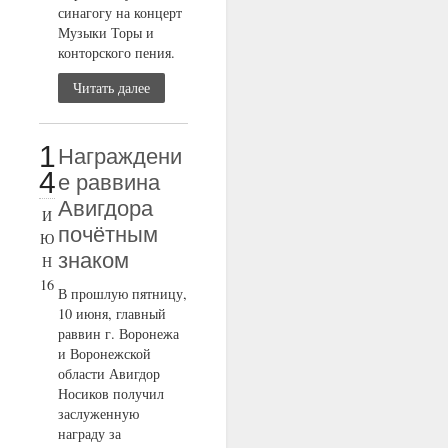
синагогу на концерт
Музыки Торы и
конторского пения.
Читать далее
1
Награждени
4
е раввина
Авигдора
И
почётным
Ю
знаком
Н
16
В прошлую пятницу,
10 июня, главный
раввин г. Воронежа
и Воронежской
области Авигдор
Носиков получил
заслуженную
награду за