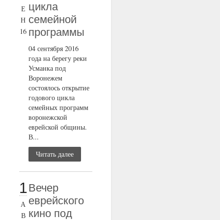
цикла
Е
семейной
Н
программы
16
04 сентября 2016
года на берегу реки
Усманка под
Воронежем
состоялось открытие
годового цикла
семейных программ
воронежской
еврейской общины.
В...
Читать далее
1
Вечер
еврейского
А
кино под
В