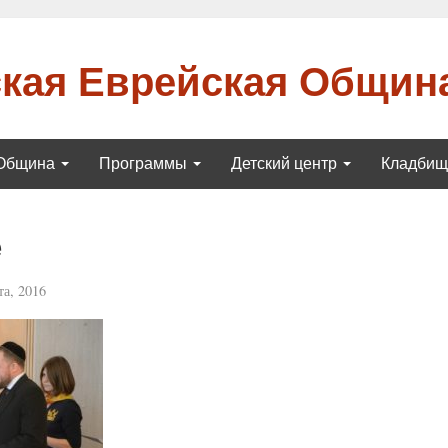
кая Еврейская Общин
Община
Программы
Детский центр
Кладби
е
та, 2016