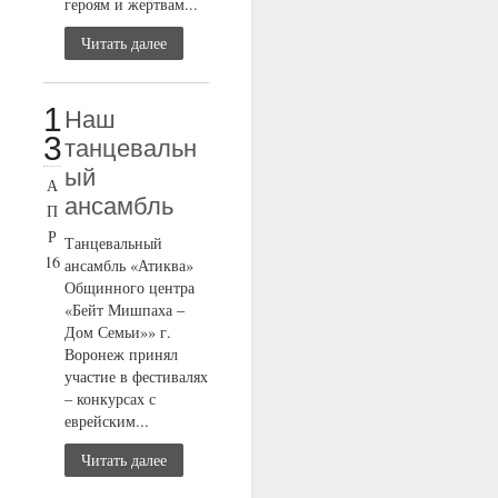
героям и жертвам...
Читать далее
1
Наш
3
танцевальн
ый
А
ансамбль
П
Р
Танцевальный
16
ансамбль «Атиква»
Общинного центра
«Бейт Мишпаха –
Дом Семьи»» г.
Воронеж принял
участие в фестивалях
– конкурсах с
еврейским...
Читать далее