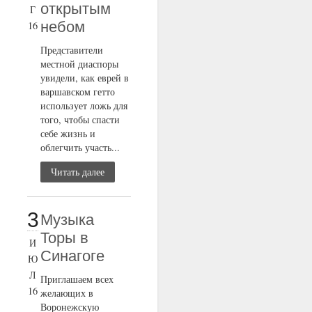
открытым
Г
небом
16
Представители
местной диаспоры
увидели, как еврей в
варшавском гетто
использует ложь для
того, чтобы спасти
себе жизнь и
облегчить участь...
Читать далее
3
Музыка
Торы в
И
Синагоге
Ю
Л
Приглашаем всех
16
желающих в
Воронежскую