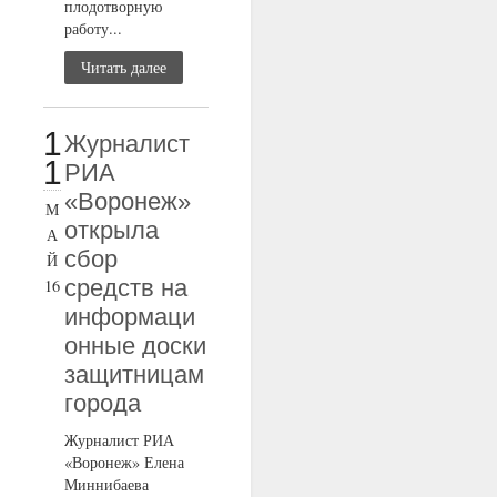
плодотворную
работу...
Читать далее
1
Журналист
1
РИА
«Воронеж»
М
открыла
А
сбор
Й
средств на
16
информаци
онные доски
защитницам
города
Журналист РИА
«Воронеж» Елена
Миннибаева