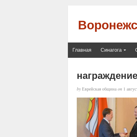
Воронежс
Главная
Синагога
награждени
by
Еврейская община
on
1 авгус