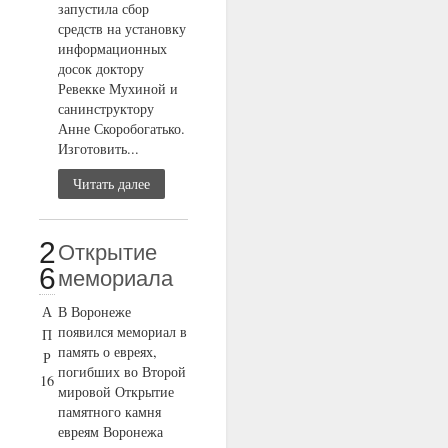
запустила сбор
средств на установку
информационных
досок доктору
Ревекке Мухиной и
санинструктору
Анне Скоробогатько.
Изготовить...
Читать далее
2
Открытие
6
мемориала
А
В Воронеже
появился мемориал в
П
память о евреях,
Р
погибших во Второй
16
мировой Открытие
памятного камня
евреям Воронежа