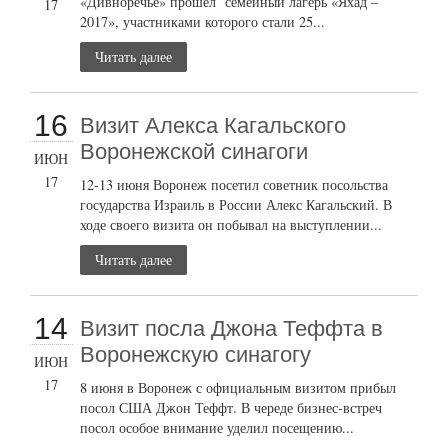
«Дивноречье» прошел семейный лагерь «Яхад –
17
2017», участниками которого стали 25...
Читать далее
16
Визит Алекса Кагальского
Воронежской синагоги
ИЮН
17
12-13 июня Воронеж посетил советник посольства
государства Израиль в России Алекс Кагальский. В
ходе своего визита он побывал на выступлении...
Читать далее
14
Визит посла Джона Теффта в
Воронежскую синагогу
ИЮН
17
8 июня в Воронеж с официальным визитом прибыл
посол США Джон Теффт. В череде бизнес-встреч
посол особое внимание уделил посещению...