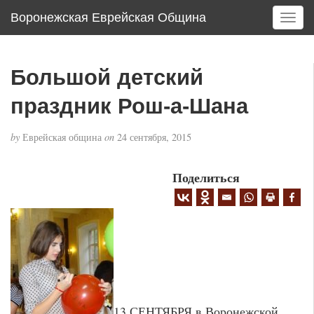
Воронежская Еврейская Община
T
o
g
g
Большой детский
l
e
праздник Рош-а-Шана
n
a
by
Еврейская община
on
24 сентября, 2015
v
i
g
Поделиться
a
t
i
o
n
13 СЕНТЯБРЯ в Воронежской