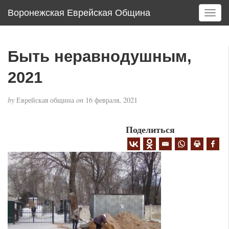
Воронежская Еврейская Община
T
o
g
g
Быть неравнодушным,
l
e
2021
n
a
by
Еврейская община
on
16 февраля, 2021
v
i
g
Поделиться
a
t
i
o
n