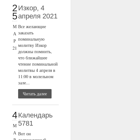
2
Изкор, 4
5
апреля 2021
М
Все желающие
заказать
А
поминальную
Р
молитву Изкор
21
должны помнить,
что ближайшее
чтение поминальной
молитвы 4 апреля в
11:00 в молельном
зале...
Читать далее
4
Календарь
5781
М
А
Вот он
Р
долгожданный