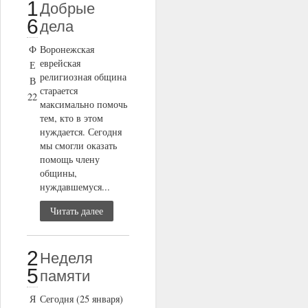
1
Добрые
6
дела
Ф
Воронежская
еврейская
Е
религиозная община
В
старается
22
максимально помочь
тем, кто в этом
нуждается. Сегодня
мы смогли оказать
помощь члену
общины,
нуждавшемуся...
Читать далее
2
Неделя
5
памяти
Я
Сегодня (25 января)