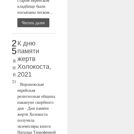
старом еврейском
кладбище были
посыпаны песком...
Читать далее
2
К дню
5
памяти
жертв
Я
Холокоста,
Н
2021
В
21
Воронежская
еврейская
религиозная община
накануне скорбного
дня - Дня памяти
жертв Холокоста
получила
экземпляры книги
Натальи Тимофеевой