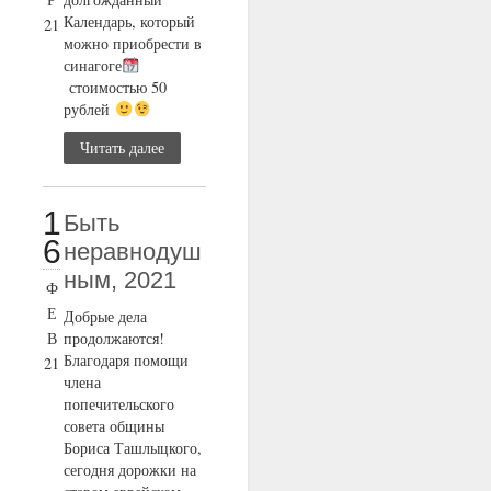
Календарь, который
21
можно приобрести в
синагоге
стоимостью 50
рублей
Читать далее
1
Быть
6
неравнодуш
ным, 2021
Ф
Е
Добрые дела
В
продолжаются!
Благодаря помощи
21
члена
попечительского
совета общины
Бориса Ташлыцкого,
сегодня дорожки на