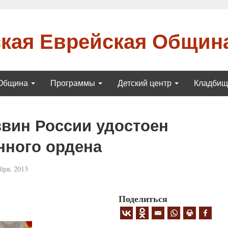
кая Еврейская Общин
Община
Программы
Детский центр
Кладби
вин России удостоен
нного ордена
бря, 2013
Поделиться