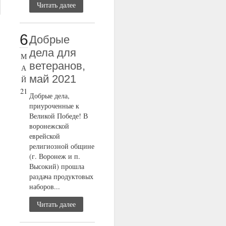
Читать далее
6
Добрые
дела для
М
ветеранов,
А
май 2021
Й
21
Добрые дела,
приуроченные к
Великой Победе! В
воронежской
еврейской
религиозной общине
(г. Воронеж и п.
Высокий) прошла
раздача продуктовых
наборов...
Читать далее