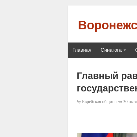
Воронежс
Главная
Синагога
Главный рав
государстве
by
Еврейская община
on
30 октя