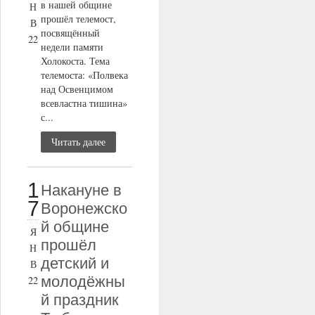
в нашей общине
Н
прошёл телемост,
В
посвящённый
22
недели памяти
Холокоста. Тема
телемоста: «Полвека
над Освенцимом
всевластна тишина»
с...
Читать далее
1
Накануне в
7
Воронежско
й общине
Я
прошёл
Н
детский и
В
молодёжны
22
й праздник