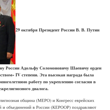
29 октября Президент России В. В. Путин
ну России Адольфу Соломоновичу Шаевичу орден
еством» IV степени. Эта высокая награда была
 многолетнюю работу по укреплению согласия в
ежрелигиозного диалога.
елигиозная община (МЕРО) и Конгресс еврейских
й и объединений в России (КЕРООР) поздравляют