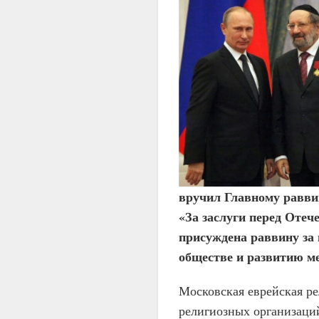
вручил Главному равви
«За заслуги перед Отеч
присуждена раввину за
обществе и развитию м
Московская еврейская р
религиозных организаци