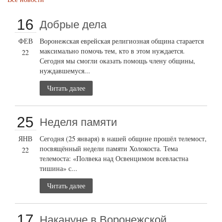
16
Добрые дела
ФЕВ
Воронежская еврейская религиозная община старается
максимально помочь тем, кто в этом нуждается.
22
Сегодня мы смогли оказать помощь члену общины,
нуждавшемуся...
Читать далее
25
Неделя памяти
ЯНВ
Сегодня (25 января) в нашей общине прошёл телемост,
посвящённый недели памяти Холокоста. Тема
22
телемоста: «Полвека над Освенцимом всевластна
тишина» с...
Читать далее
17
Накануне в Воронежской