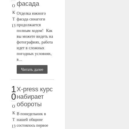
фасада
О
К
Отделка южного
Т
фасада синагоги
продолжается
13
полным ходом! Как
вы можете видеть на
фотографиях, работа
идет в сложных
погодных условиях,
в...
Читать далее
1
X-press курс
0
набирает
обороты
О
К
В понедельник в
Т
нашей общине
состоялось первое
13