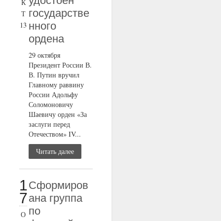
удостоен
К
государстве
Т
нного
13
ордена
29 октября
Президент России В.
В. Путин вручил
Главному раввину
России Адольфу
Соломоновичу
Шаевичу орден «За
заслуги перед
Отечеством» IV...
Читать далее
1
Сформиров
7
ана группа
по
О