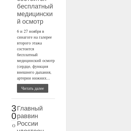
бесплатный
медицински
й осмотр
6 и 27 ноября в
синагоге на галерее
второго этажа
состоится
бесплатный
медицинский осмотр
(сердце, функция
внешнего дыхания,
артерии нижних...
Читать далее
3
Главный
0
раввин
России
О