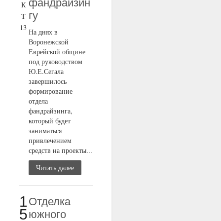
фандрайзин
К
гу
Т
13
На днях в
Воронежской
Еврейской общине
под руководством
Ю.Е.Сегала
завершилось
формирование
отдела
фандрайзинга,
который будет
заниматься
привлечением
средств на проекты...
Читать далее
1
Отделка
5
южного