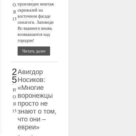
произведен монтаж
О
скрижалей на
Я
восточном фасаде
13
синагоги. Заповеди
Вс-вышнего вновь
возвышаются над
городом!
Читать далее
2
Авигдор
5
Носиков:
«Многие
Н
воронежцы
О
просто не
Я
знают о том,
13
что они –
евреи»