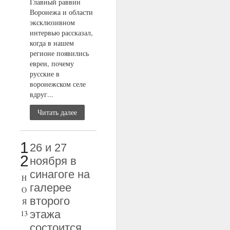
Главный раввин
Воронежа и области
эксклюзивном
интервью рассказал,
когда в нашем
регионе появились
евреи, почему
русские в
воронежском селе
вдруг...
Читать далее
1
26 и 27
2
ноября в
синагоге на
Н
галерее
О
второго
Я
этажа
13
состоится