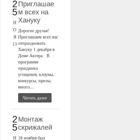
2
Приглашае
5
м всех на
Хануку
Н
О
Дорогие друзья!
Я
Приглашаем всех вас
отпраздновать
13
Хануку 1 декабря в
Доме Актера. В
программе
праздника
угощения, клоуны,
конкурсы, призы,
много...
Читать далее
2
Монтаж
5
скрижалей
Н
18 ноября был