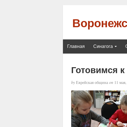
Воронежс
Главная
Синагога
Готовимся к
by
Еврейская община
on
11 мая,